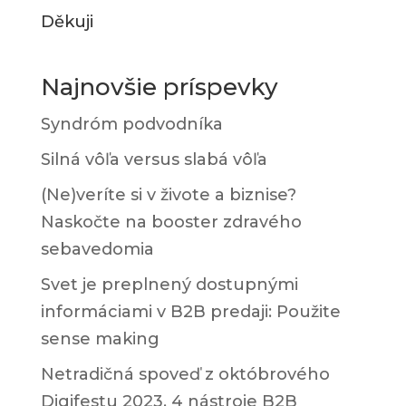
Děkuji
Najnovšie príspevky
Syndróm podvodníka
Silná vôľa versus slabá vôľa
(Ne)veríte si v živote a biznise?
Naskočte na booster zdravého
sebavedomia
Svet je preplnený dostupnými
informáciami v B2B predaji: Použite
sense making
Netradičná spoveď z októbrového
Digifestu 2023. 4 nástroje B2B