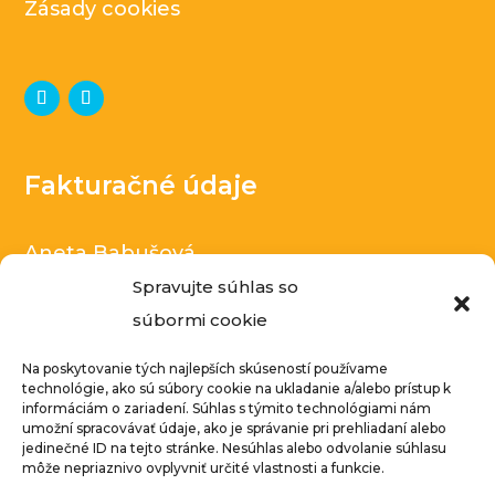
Zásady cookies
Fakturačné údaje
Aneta Babušová
Spravujte súhlas so
V ladech 252/7, Zlonín
súbormi cookie
Česká republika
IČ: 14040000
Na poskytovanie tých najlepších skúseností používame
technológie, ako sú súbory cookie na ukladanie a/alebo prístup k
DIČ: CZ8551258320
informáciám o zariadení. Súhlas s týmito technológiami nám
umožní spracovávať údaje, ako je správanie pri prehliadaní alebo
Podnikatelka zapísaná v živnostenskom
jedinečné ID na tejto stránke. Nesúhlas alebo odvolanie súhlasu
môže nepriaznivo ovplyvniť určité vlastnosti a funkcie.
rejstríku