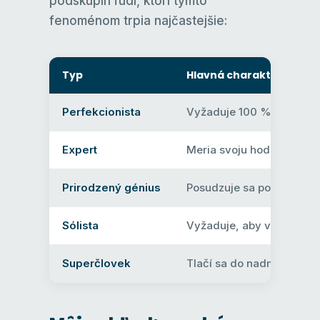
podskupín ľudí, ktorí týmto
fenoménom trpia najčastejšie:
Typ
Hlavná charakteristika
Perfekcionista
Vyžaduje 100 % dokonalo
Expert
Meria svoju hodnotu pod
Prirodzený génius
Posudzuje sa podľa rýchlo
Sólista
Vyžaduje, aby všetko zvl
Superčlovek
Tlačí sa do nadmerného v