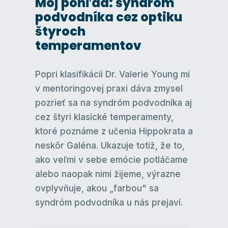
Môj pohľad: syndróm
podvodníka cez optiku
štyroch
temperamentov
Popri klasifikácii Dr. Valerie Young mi
v mentoringovej praxi dáva zmysel
pozrieť sa na syndróm podvodníka aj
cez štyri klasické temperamenty,
ktoré poznáme z učenia Hippokrata a
neskôr Galéna. Ukazuje totiž, že to,
ako veľmi v sebe emócie potláčame
alebo naopak nimi žijeme, výrazne
ovplyvňuje, akou „farbou" sa
syndróm podvodníka u nás prejaví.