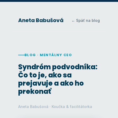
Aneta Babušová
← Späť na blog
BLOG · MENTÁLNY CEO
Syndróm podvodníka:
Čo to je, ako sa
prejavuje a ako ho
prekonať
Aneta Babušová · Koučka & facilitátorka