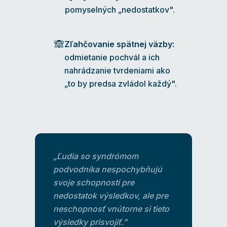
pomyselných „nedostatkov".
🙈
Zľahčovanie spätnej väzby:
odmietanie pochvál a ich
nahrádzanie tvrdeniami ako
„to by predsa zvládol každý".
„Ľudia so syndrómom
podvodníka nespochybňujú
svoje schopnosti pre
nedostatok výsledkov, ale pre
neschopnosť vnútorne si tieto
výsledky prisvojiť."