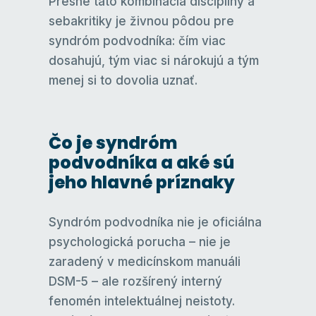
Presne táto kombinácia disciplíny a
sebakritiky je živnou pôdou pre
syndróm podvodníka: čím viac
dosahujú, tým viac si nárokujú a tým
menej si to dovolia uznať.
Čo je syndróm
podvodníka a aké sú
jeho hlavné príznaky
Syndróm podvodníka nie je oficiálna
psychologická porucha – nie je
zaradený v medicínskom manuáli
DSM-5 – ale rozšírený interný
fenomén intelektuálnej neistoty.