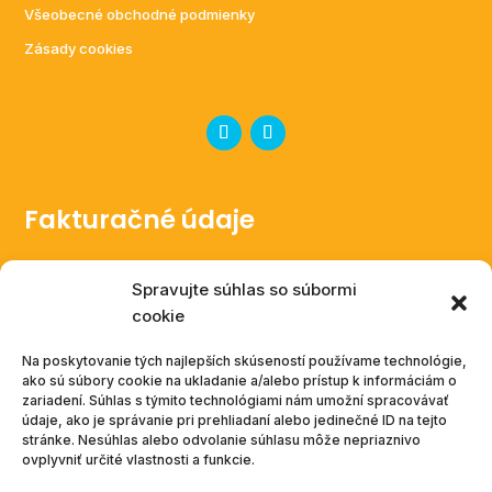
Všeobecné obchodné podmienky
Zásady cookies
Fakturačné údaje
Aneta Babušová
Spravujte súhlas so súbormi
V ladech 252/7, Zlonín
cookie
Česká republika
IČ: 14040000
Na poskytovanie tých najlepších skúseností používame technológie,
ako sú súbory cookie na ukladanie a/alebo prístup k informáciám o
DIČ: CZ8551258320
zariadení. Súhlas s týmito technológiami nám umožní spracovávať
údaje, ako je správanie pri prehliadaní alebo jedinečné ID na tejto
Podnikatelka zapísaná v živnostenskom rejstríku
stránke. Nesúhlas alebo odvolanie súhlasu môže nepriaznivo
ovplyvniť určité vlastnosti a funkcie.