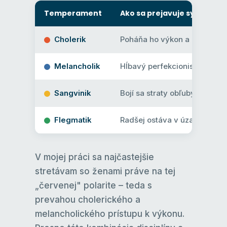
Temperament
Ako sa prejavuje syndróm 
Cholerik
Poháňa ho výkon a kontrola. 
Melancholik
Hĺbavý perfekcionista, ktorý 
Sangvinik
Bojí sa straty obľuby a uzn
Flegmatik
Radšej ostáva v úzadí a nepre
V mojej práci sa najčastejšie
stretávam so ženami práve na tej
„červenej" polarite – teda s
prevahou cholerického a
melancholického prístupu k výkonu.