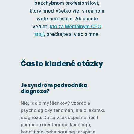
bezchybnom profesionálovi,
ktorý hneď všetko vie, v reálnom
svete neexistuje. Ak chcete
vedieť,
kto za Mentálnym CEO
stojí
, prečítajte si viac o mne.
Často kladené otázky
Je syndróm podvodníka
diagnóza?
Nie, ide o myšlienkový vzorec a
psychologický fenomén, nie o lekársku
diagnózu. Dá sa však úspešne riešiť
pomocou mentoringu, koučingu,
kognitívno-behaviorálnej terapie a