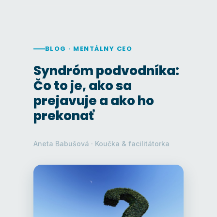
BLOG · MENTÁLNY CEO
Syndróm podvodníka:
Čo to je, ako sa
prejavuje a ako ho
prekonať
Aneta Babušová · Koučka & facilitátorka