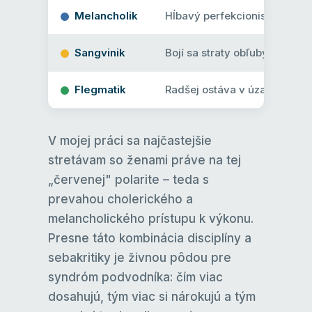
Melancholik
Hĺbavý perfekcionista, ktorý 
Sangvinik
Bojí sa straty obľuby a uzn
Flegmatik
Radšej ostáva v úzadí a nepre
V mojej práci sa najčastejšie
stretávam so ženami práve na tej
„červenej" polarite – teda s
prevahou cholerického a
melancholického prístupu k výkonu.
Presne táto kombinácia disciplíny a
sebakritiky je živnou pôdou pre
syndróm podvodníka: čím viac
dosahujú, tým viac si nárokujú a tým