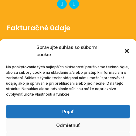
Fakturačné údaje
Aneta Babušová
Spravujte súhlas so súbormi
V ladech 252/7, Zlonín
cookie
Česká republika
IČ: 14040000
Na poskytovanie tých najlepších skúseností používame technológie,
ako sú súbory cookie na ukladanie a/alebo prístup k informáciám o
DIČ: CZ8551258320
zariadení. Súhlas s týmito technológiami nám umožní spracovávať
údaje, ako je správanie pri prehliadaní alebo jedinečné ID na tejto
Podnikatelka zapísaná v živnostenskom rejstríku
stránke. Nesúhlas alebo odvolanie súhlasu môže nepriaznivo
ovplyvniť určité vlastnosti a funkcie.
Prijať
© Aneta Babušová 2026
Odmietnuť