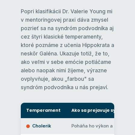
Popri klasifikácii Dr. Valerie Young mi
v mentoringovej praxi dáva zmysel
pozrieť sa na syndróm podvodníka aj
cez štyri klasické temperamenty,
ktoré poznáme z učenia Hippokrata a
neskôr Galéna. Ukazuje totiž, že to,
ako veľmi v sebe emócie potláčame
alebo naopak nimi žijeme, výrazne
ovplyvňuje, akou „farbou" sa
syndróm podvodníka u nás prejaví.
Temperament
Ako sa prejavuje syndróm 
Cholerik
Poháňa ho výkon a kontrola. 