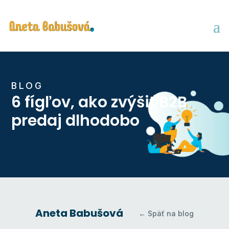
BLOG
6 fígľov, ako zvýšiť B2B
predaj dlhodobo
Aneta Babušová
← Späť na blog