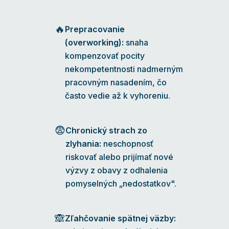
🔥
Prepracovanie
(overworking):
snaha
kompenzovať pocity
nekompetentnosti nadmerným
pracovným nasadením, čo
často vedie až k vyhoreniu.
😨
Chronický strach zo
zlyhania:
neschopnosť
riskovať alebo prijímať nové
výzvy z obavy z odhalenia
pomyselných „nedostatkov".
🙈
Zľahčovanie spätnej väzby: