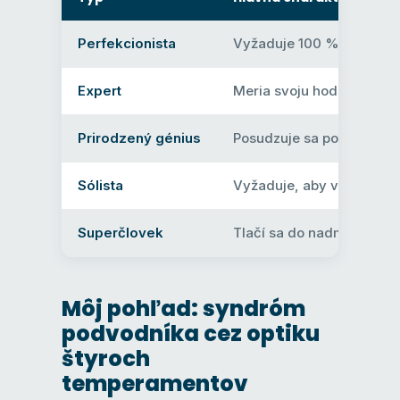
Perfekcionista
Vyžaduje 100 % dokonalo
Expert
Meria svoju hodnotu pod
Prirodzený génius
Posudzuje sa podľa rýchlo
Sólista
Vyžaduje, aby všetko zvl
Superčlovek
Tlačí sa do nadmerného v
Môj pohľad: syndróm
podvodníka cez optiku
štyroch
temperamentov