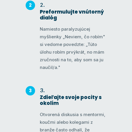
Preformulujte vnútorný
dialóg
Namiesto paralyzujúcej
myšlienky „Neviem, čo robím"
si vedome povedzte: „Túto
úlohu robím prvýkrát, no mám
zručnosti na to, aby som sa ju
naučil/a."
Zdieľajte svoje pocity s
okolím
Otvorená diskusia s mentormi,
koučmi alebo kolegami z
branže často odhalí, že