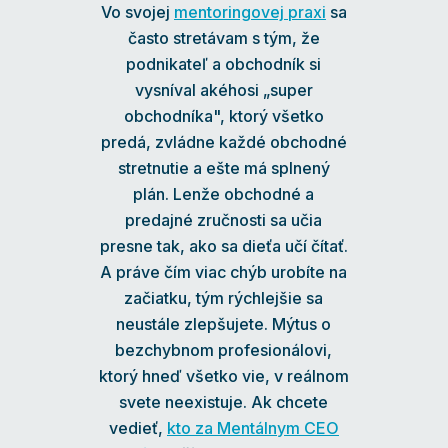
Vo svojej
mentoringovej praxi
sa
často stretávam s tým, že
podnikateľ a obchodník si
vysníval akéhosi „super
obchodníka", ktorý všetko
predá, zvládne každé obchodné
stretnutie a ešte má splnený
plán. Lenže obchodné a
predajné zručnosti sa učia
presne tak, ako sa dieťa učí čítať.
A práve čím viac chýb urobíte na
začiatku, tým rýchlejšie sa
neustále zlepšujete. Mýtus o
bezchybnom profesionálovi,
ktorý hneď všetko vie, v reálnom
svete neexistuje. Ak chcete
vedieť,
kto za Mentálnym CEO