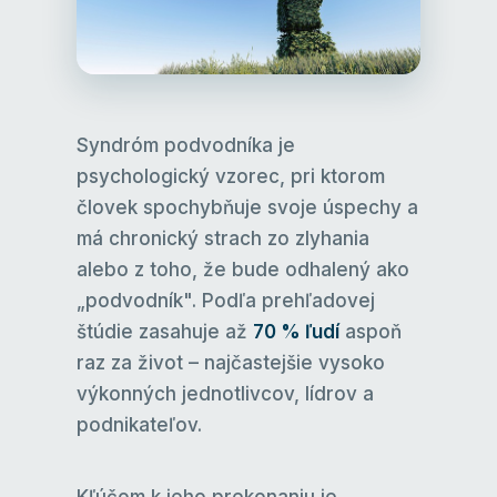
Syndróm podvodníka je
psychologický vzorec, pri ktorom
človek spochybňuje svoje úspechy a
má chronický strach zo zlyhania
alebo z toho, že bude odhalený ako
„podvodník". Podľa prehľadovej
štúdie zasahuje až
70 % ľudí
aspoň
raz za život – najčastejšie vysoko
výkonných jednotlivcov, lídrov a
podnikateľov.
Kľúčom k jeho prekonaniu je